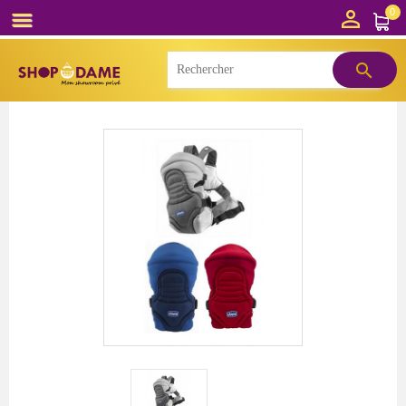

0

