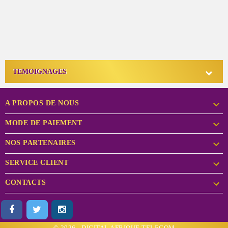

TEMOIGNAGES

A PROPOS DE NOUS

MODE DE PAIEMENT

NOS PARTENAIRES

SERVICE CLIENT

CONTACTS
© 2026 - DIGITAL AFRIQUE TELECOM