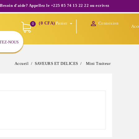
aide? Appellez le +225 05 74 15 22 22 ou ecrivez nous à infos@shopodam

(0 CFA)
Panier
Connexion

0
Acc
TEZ-NOUS
Accueil
SAVEURS ET DELICES
Mini Traiteur