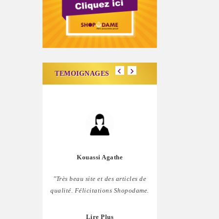
TEMOIGNAGES
Kouassi Agathe
Carine Lig
"Très beau site et des articles de
"J'aime bien ce site,
qualité. Félicitations Shopodame.
comblée. Mais il ser
penser à nous les homm
Lire Plus