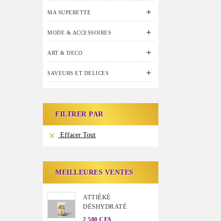

MA SUPERETTE

MODE & ACCESSOIRES

ART & DECO

SAVEURS ET DELICES
FILTRER PAR
Effacer Tout

MEILLEURES VENTES
ATTIÉKÉ
DÉSHYDRATÉ
2 500 CFA