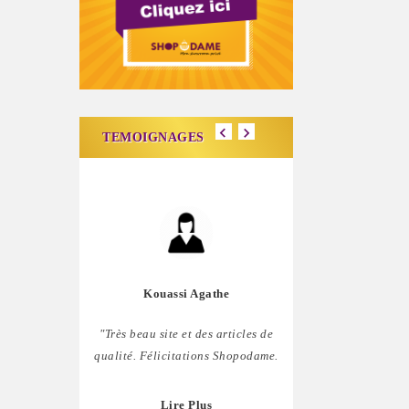
TEMOIGNAGES
Kouassi Agathe
Carine Lig
"Très beau site et des articles de
"J'aime bien ce site,
qualité. Félicitations Shopodame.
comblée. Mais il ser
penser à nous les homm
Lire Plus