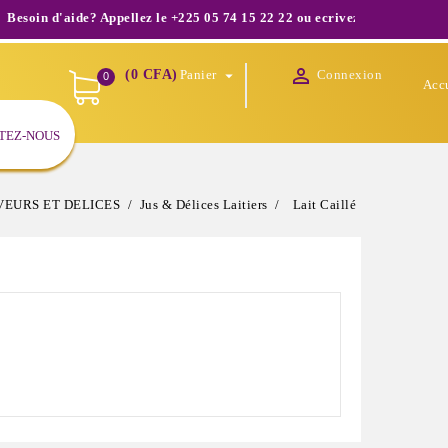
n d'aide? Appellez le +225 05 74 15 22 22 ou ecrivez nous à infos@shop

(0 CFA)
Panier
Connexion

0
Acc
TEZ-NOUS
VEURS ET DELICES
Jus & Délices Laitiers
Lait Caillé