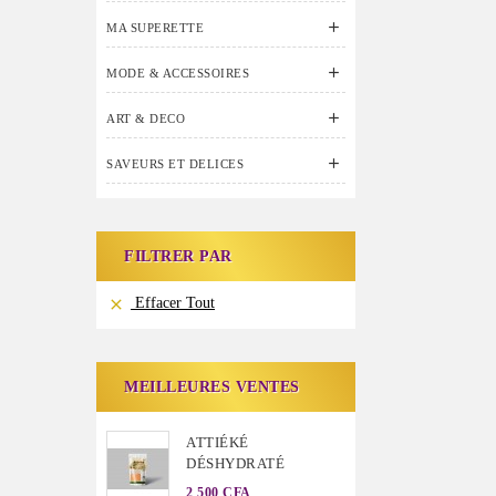

MA SUPERETTE

MODE & ACCESSOIRES

ART & DECO

SAVEURS ET DELICES
FILTRER PAR
Effacer Tout

MEILLEURES VENTES
ATTIÉKÉ
DÉSHYDRATÉ
2 500 CFA