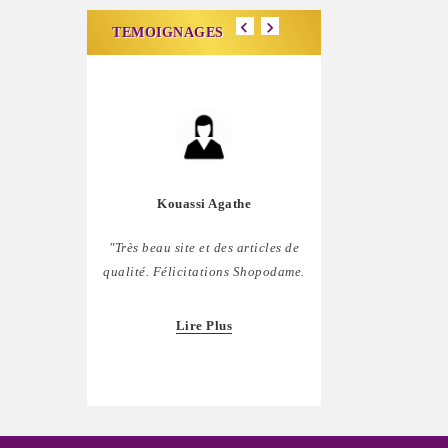
TEMOIGNAGES
Kouassi Agathe
Carine Lig
"Très beau site et des articles de
"J'aime bien ce site,
qualité. Félicitations Shopodame.
comblée. Mais il ser
penser à nous les homm
Lire Plus
Lire Plu