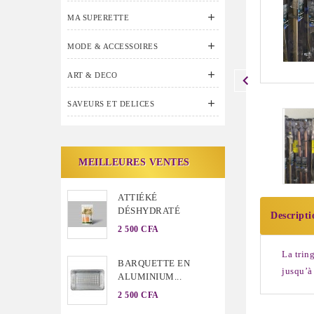

MA SUPERETTE

MODE & ACCESSOIRES

ART & DECO

SAVEURS ET DELICES
MEILLEURES VENTES
ATTIÉKÉ
DÉSHYDRATÉ
Descripti
2 500 CFA
La trin
BARQUETTE EN
jusqu’à 
ALUMINIUM...
2 500 CFA