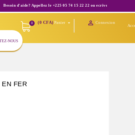
d'aide? Appellez le +225 05 74 15 22 22 ou ecrivez nous à infos@shopod

(0 CFA)
Panier
Connexion

0
Acc
TEZ-NOUS
 EN FER