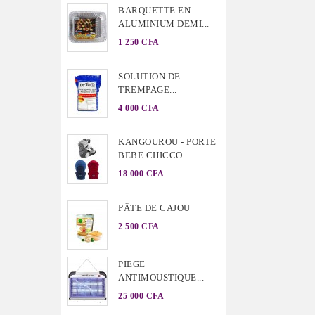
BARQUETTE EN
ALUMINIUM DEMI...
1 250 CFA
SOLUTION DE
TREMPAGE...
4 000 CFA
KANGOUROU - PORTE
BEBE CHICCO
18 000 CFA
PÂTE DE CAJOU
2 500 CFA
PIEGE
ANTIMOUSTIQUE...
25 000 CFA