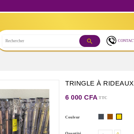
Besoin 

CONTAC
TRINGLE À RIDEAUX
6 000 CFA
TTC
Noir
Marron
Or
Couleur
Quantité