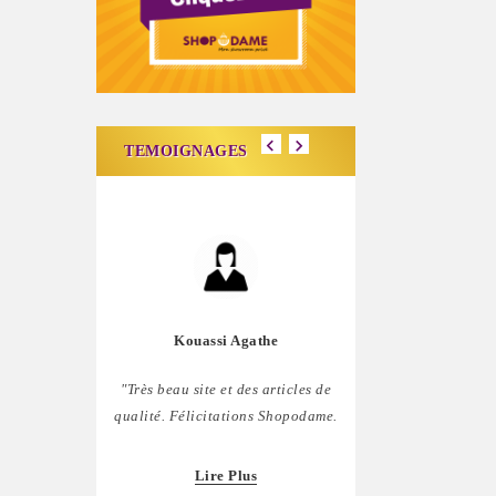
TEMOIGNAGES
Kouassi Agathe
Carine Lig
"Très beau site et des articles de
"J'aime bien ce site,
qualité. Félicitations Shopodame.
comblée. Mais il ser
penser à nous les homm
Lire Plus