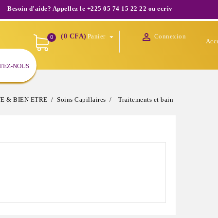
 d'aide? Appellez le +225 05 74 15 22 22 ou ecrivez nous à infos@shopo

(0 CFA)
Panier
Connexion

0
Acc
TEZ-NOUS
E & BIEN ETRE
Soins Capillaires
Traitements et bain