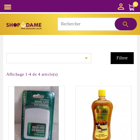

0



Filtrer
Affichage 1-4 de 4 article(s)