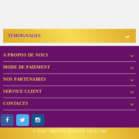

TEMOIGNAGES

A PROPOS DE NOUS

MODE DE PAIEMENT

NOS PARTENAIRES

SERVICE CLIENT

CONTACTS
© 2026 - DIGITAL AFRIQUE TELECOM