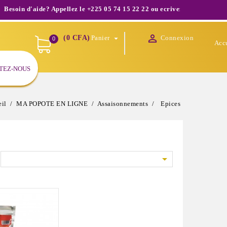
'aide? Appellez le +225 05 74 15 22 22 ou ecrivez nous à infos@shopoda

(0 CFA)
Panier
Connexion

0
Acc
TEZ-NOUS
il
MA POPOTE EN LIGNE
Assaisonnements
Epices
