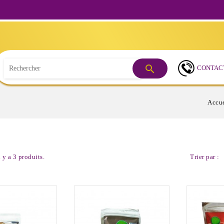
Besoin d

CONTAC
Accue
l y a 3 produits.
Trier par :