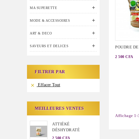

MA SUPERETTE

MODE & ACCESSOIRES

ART & DECO

SAVEURS ET DELICES
POUDRE DE
2 500 CFA
FILTRER PAR
Effacer Tout

MEILLEURES VENTES
Affichage 1-3
ATTIÉKÉ
DÉSHYDRATÉ
2 500 CFA