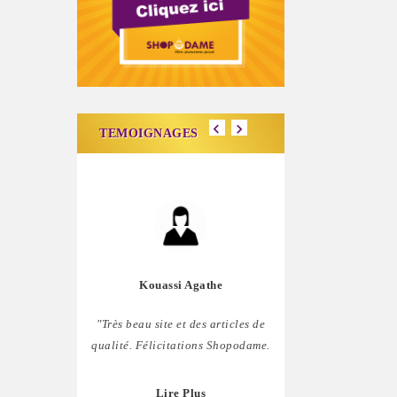
TEMOIGNAGES
Kouassi Agathe
Carine Lig
"Très beau site et des articles de
"J'aime bien ce site,
qualité. Félicitations Shopodame.
comblée. Mais il ser
penser à nous les homm
Lire Plus