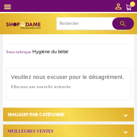

0


Hygiène du bébé
Sous-rubrique
Veuillez nous excuser pour le désagrément.
Effectuez une nouvelle recherche

MAGASIN PAR CATÉGORIE

MEILLEURES VENTES