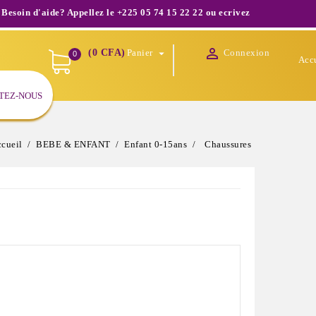
'aide? Appellez le +225 05 74 15 22 22 ou ecrivez nous à infos@shopoda

(0 CFA)
Panier
Connexion

0
Acc
TEZ-NOUS
cueil
BEBE & ENFANT
Enfant 0-15ans
Chaussures