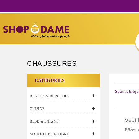
CHAUSSURES
CATÉGORIES
Sous-rubriq

BEAUTE & BIEN ETRE

CUISINE
Veuil

BEBE & ENFANT
Effectu

MA POPOTE EN LIGNE