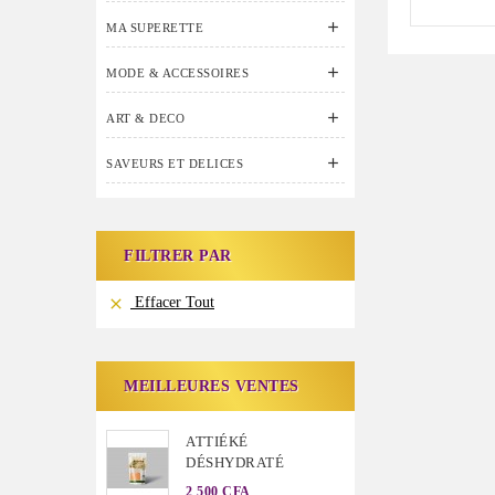

MA SUPERETTE

MODE & ACCESSOIRES

ART & DECO

SAVEURS ET DELICES
FILTRER PAR
Effacer Tout

MEILLEURES VENTES
ATTIÉKÉ
DÉSHYDRATÉ
2 500 CFA