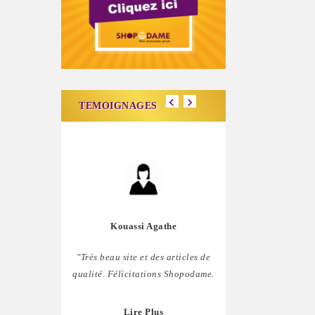
TEMOIGNAGES
Kouassi Agathe
Carine Lig
"Très beau site et des articles de
"J'aime bien ce site,
qualité. Félicitations Shopodame.
comblée. Mais il ser
penser à nous les homm
Lire Plus