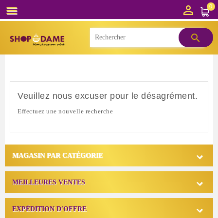

0


Veuillez nous excuser pour le désagrément.
Effectuez une nouvelle recherche

MAGASIN PAR CATÉGORIE

MEILLEURES VENTES

EXPÉDITION D'OFFRE