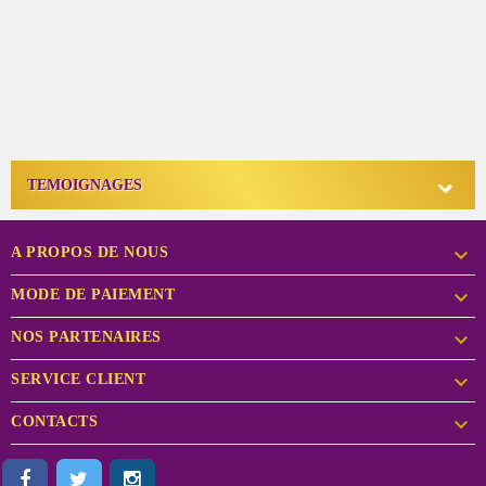

TEMOIGNAGES

A PROPOS DE NOUS

MODE DE PAIEMENT

NOS PARTENAIRES

SERVICE CLIENT

CONTACTS