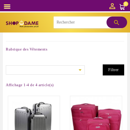

0


Rubrique des Vêtements

Filtrer
Affichage 1-4 de 4 article(s)