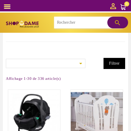

0



Filtrer
Affichage 1-30 de 336 article(s)