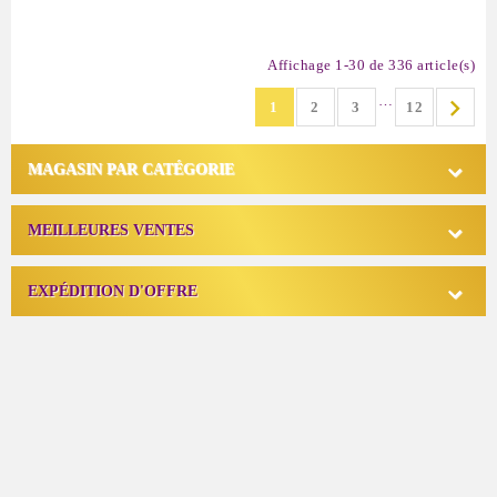
Affichage 1-30 de 336 article(s)
…

1
2
3
12

MAGASIN PAR CATÉGORIE

MEILLEURES VENTES

EXPÉDITION D'OFFRE